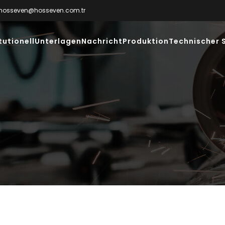
hosseven@hosseven.com.tr
tutionell
Unterlagen
Nachricht
Produktion
Technischer 