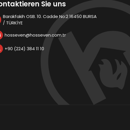
ontaktieren Sie uns
Barakfakih OSB. 10. Cadde No:2 16450 BURSA
/ TÜRKİYE
hosseven@hosseven.com.tr
+90 (224) 384 11 10