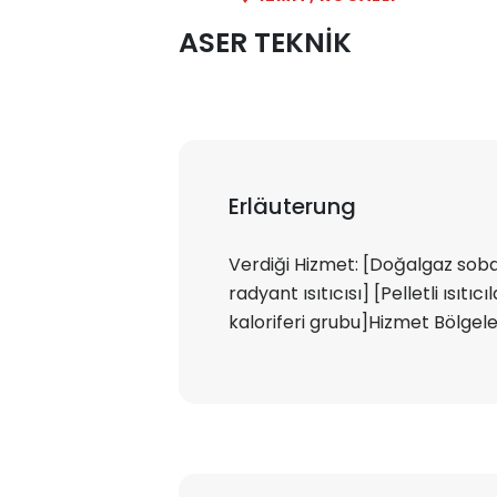
ASER TEKNİK
Erläuterung
Verdiği Hizmet: [Doğalgaz sob
radyant ısıtıcısı] [Pelletli ısıtıc
kaloriferi grubu]Hizmet Bölgel