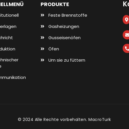
K
ELLMENÜ
PRODUKTE
itutionell
Feste Brennstoffe
erlagen
Gasheizungen
hricht
Gusseisenöfen
duktion
Öfen
hnischer
Um sie zu füttern
e
mmunikation
© 2024 Alle Rechte vorbehalten.
MacroTurk