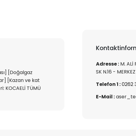
Kontaktinfor
Adresse :
M. ALİ
SK N.16 - MERKEZ
ası] [Doğalgaz
ılar] [Kazan ve kat
Telefon 1 :
0262 3
eri: KOCAELİ TÜMÜ
E-Mail :
aser_te