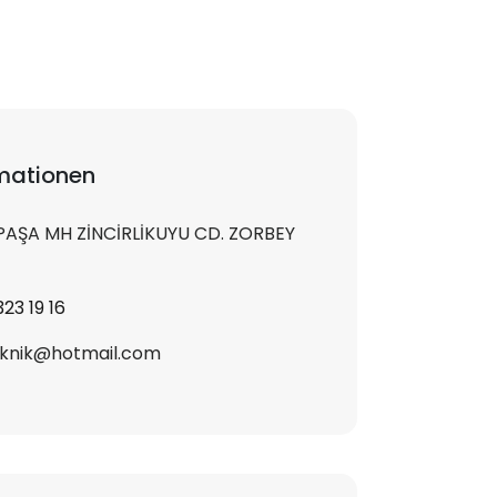
mationen
 PAŞA MH ZİNCİRLİKUYU CD. ZORBEY
23 19 16
knik@hotmail.com