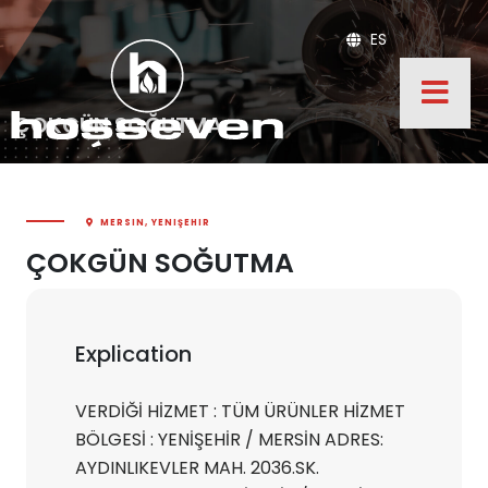
ES
ÇOKGÜN SOĞUTMA
MERSIN, YENIŞEHIR
ÇOKGÜN SOĞUTMA
Explication
VERDİĞİ HİZMET : TÜM ÜRÜNLER HİZMET
BÖLGESİ : YENİŞEHİR / MERSİN ADRES:
AYDINLIKEVLER MAH. 2036.SK.