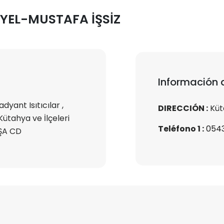
İYEL-MUSTAFA İŞSİZ
Información 
dyant Isıtıcılar ,
DIRECCIÓN :
Küta
Kütahya ve İlçeleri
Teléfono 1 :
0543
ŞA CD