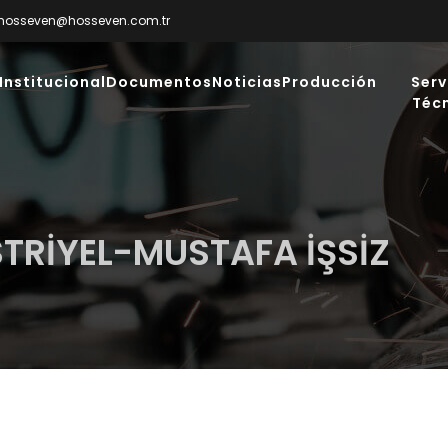
hosseven@hosseven.com.tr
Institucional
Documentos
Noticias
Producción
Serv
Téc
STRİYEL-MUSTAFA İŞSİZ