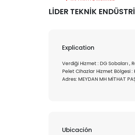
LİDER TEKNİK ENDÜSTR
Explication
Verdiği Hizmet : DG Sobaları , Ra
Pelet Cihazlar Hizmet Bölgesi : 
Adres: MEYDAN MH MİTHAT PA
Ubicación