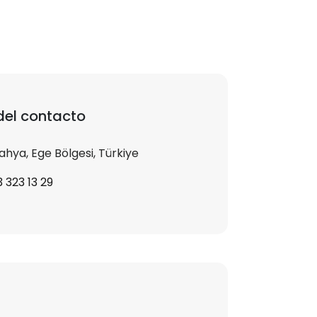
del contacto
hya, Ege Bölgesi, Türkiye
 323 13 29