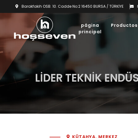
Barakfakih OSB. 10. Cadde No:2 16450 BURSA / TÜRKİYE
página
Productos
principal
LİDER TEKNİK ENDÜ
KÜTAHYA, MERKEZ