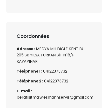
Coordonnées
Adresse :
MEDYA MH DİCLE KENT BUL
205 SK YILSA FURKAN SİT N.18/F
KAYAPINAR
Téléphone 1 :
04122373732
Téléphone 2 :
04122373732
E-mail :
beratisitma.wiesmannservis@gmail.com