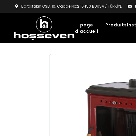
Barakfakih OSB. 10. Cadde No:2 16450 BURSA / TÜRKİYE
page
Produits
Ins
d'accueil