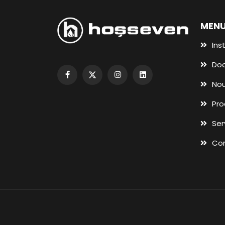
MENU
Ins
Do
Nou
Pro
Ser
Co