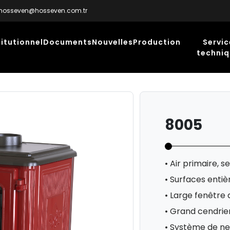
hosseven@hosseven.com.tr
titutionnel
Documents
Nouvelles
Production
Servic
techni
8005
• Air primaire, s
• Surfaces enti
• Large fenêtre
• Grand cendrie
• Système de net