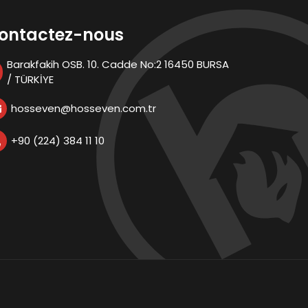
ontactez-nous
Barakfakih OSB. 10. Cadde No:2 16450 BURSA
/ TÜRKİYE
hosseven@hosseven.com.tr
+90 (224) 384 11 10