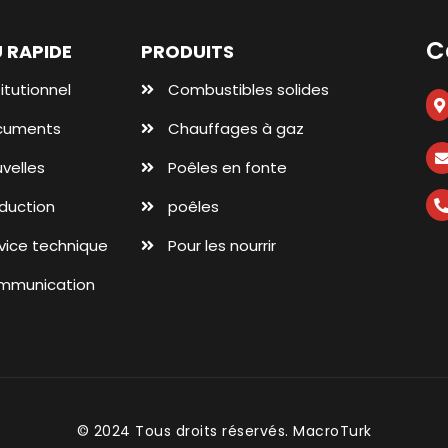
C
 RAPIDE
PRODUITS
titutionnel
Combustibles solides
cuments
Chauffages à gaz
velles
Poêles en fonte
duction
poêles
vice technique
Pour les nourrir
mmunication
© 2024 Tous droits réservés.
MacroTurk