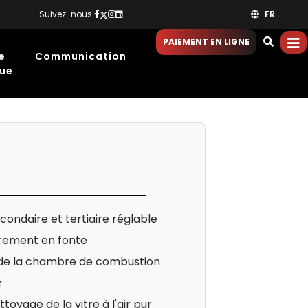
Suivez-nous:
FR
PAIEMENT EN LIGNE
e
Communication
que
econdaire et tertiaire réglable
èrement en fonte
 de la chambre de combustion
r
toyage de la vitre à l'air pur