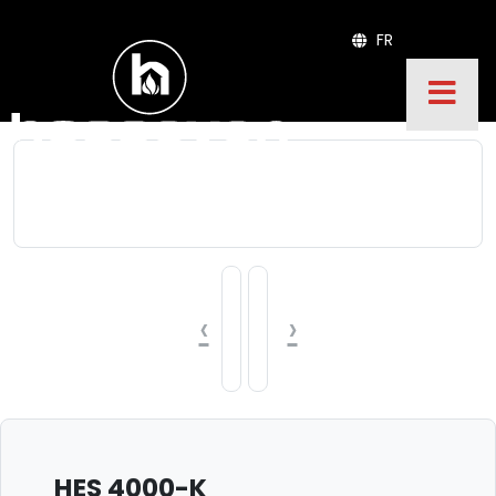
FR
‹
›
HES 4000-K