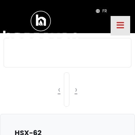
FR
‹
›
HSX-62