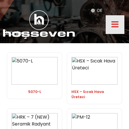
DE
Ürünler
5070-L
HSX – Sıcak Hava
Üreteci