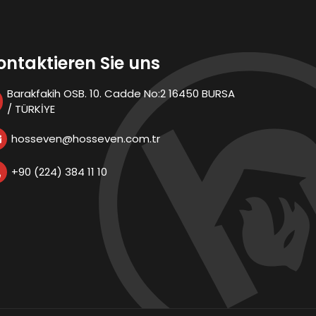
ontaktieren Sie uns
Barakfakih OSB. 10. Cadde No:2 16450 BURSA
/ TÜRKİYE
hosseven@hosseven.com.tr
+90 (224) 384 11 10