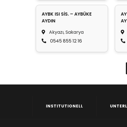
AYBK ISI SİS. – AYBÜKE
AY
AYDIN
AY
Akyazı, Sakarya
0545 855 12 16
INSTITUTIONELL
UNTER