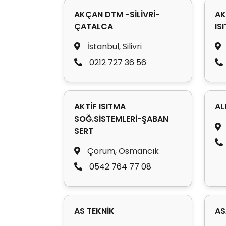
AKÇAN DTM -SİLİVRİ-
AK
ÇATALCA
IS
İstanbul, Silivri
0212 727 36 56
AKTİF ISITMA
AL
SOĞ.SİSTEMLERİ-ŞABAN
SERT
Çorum, Osmancık
0542 764 77 08
AS TEKNİK
AS