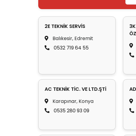
2E TEKNİK SERVİS
3K
ÖZ
Balıkesir, Edremit
0532 719 64 55
AC TEKNİK TİC. VE LTD.ŞTİ
AD
Karapınar, Konya
0535 280 93 09