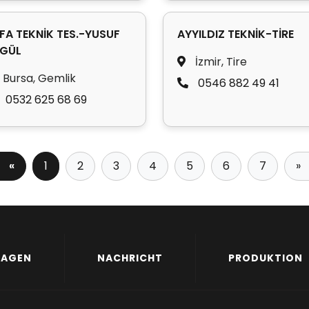
FA TEKNİK TES.-YUSUF
AYYILDIZ TEKNİK-TİRE
GÜL
İzmir, Tire
Bursa, Gemlik
0546 882 49 41
0532 625 68 69
«
1
2
3
4
5
6
7
»
LAGEN
NACHRICHT
PRODUKTION