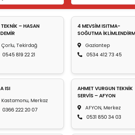
 TEKNİK – HASAN
4 MEVSİM ISITMA-
DEMİR
SOĞUTMA İKLİMLENDİR
Çorlu, Tekirdağ
Gaziantep
0545 819 22 21
0534 412 73 45
A ISI
AHMET VURGUN TEKNİK
SERVİS – AFYON
Kastamonu, Merkaz
AFYON, Merkez
0366 222 20 07
0531 850 34 03