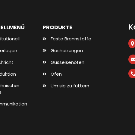
K
ELLMENÜ
PRODUKTE
itutionell
Feste Brennstoffe
erlagen
Gasheizungen
hricht
Gusseisenöfen
duktion
Öfen
hnischer
Um sie zu füttern
e
mmunikation