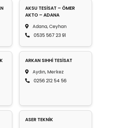
AN
AKSU TESİSAT – ÖMER
AKTO – ADANA
Adana, Ceyhan
0535 567 23 91
İK
ARKAN SIHHİ TESİSAT
Aydın, Merkez
0256 212 54 56
ASER TEKNİK