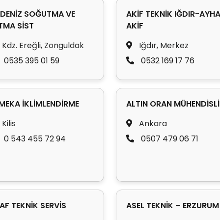
DENİZ SOĞUTMA VE
AKİF TEKNİK IĞDIR-AYH
ITMA SİST
AKİF
Kdz. Ereğli, Zonguldak
Iğdır, Merkez
0535 395 01 59
0532 169 17 76
MEKA İKLİMLENDİRME
ALTIN ORAN MÜHENDİSL
Kilis
Ankara
0 543 455 72 94
0507 479 06 71
AF TEKNİK SERVİS
ASEL TEKNİK – ERZURUM