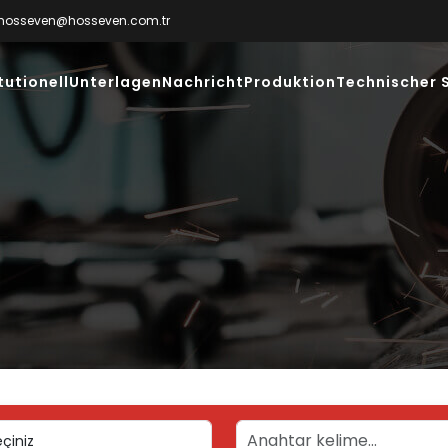
hosseven@hosseven.com.tr
tutionell
Unterlagen
Nachricht
Produktion
Technischer 