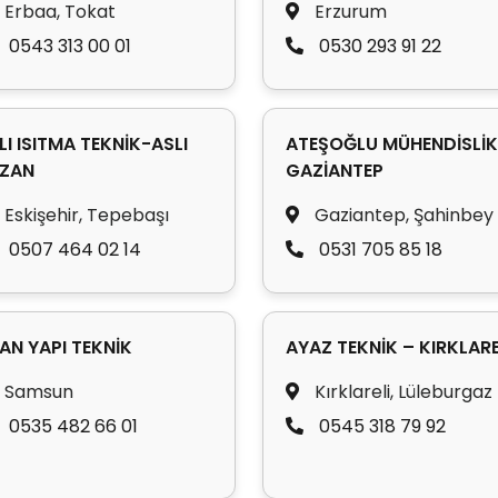
Erbaa, Tokat
Erzurum
0543 313 00 01
0530 293 91 22
LI ISITMA TEKNİK-ASLI
ATEŞOĞLU MÜHENDİSLİK
ZAN
GAZİANTEP
Eskişehir, Tepebaşı
Gaziantep, Şahinbey
0507 464 02 14
0531 705 85 18
AN YAPI TEKNİK
AYAZ TEKNİK – KIRKLARE
Samsun
Kırklareli, Lüleburgaz
0535 482 66 01
0545 318 79 92