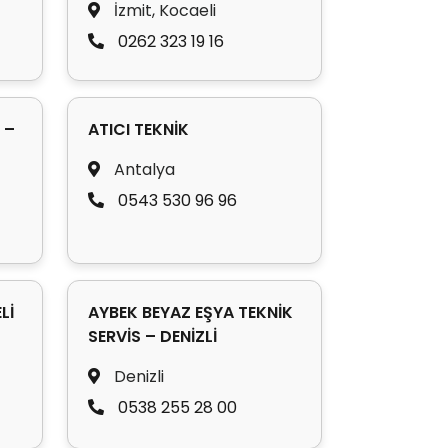
İzmit, Kocaeli
0262 323 19 16
 –
ATICI TEKNİK
Antalya
0543 530 96 96
Lİ
AYBEK BEYAZ EŞYA TEKNİK
SERVİS – DENİZLİ
Denizli
0538 255 28 00