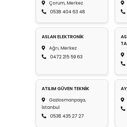
Çorum, Merkez
0538 404 63 48
ASLAN ELEKTRONİK
AS
TA
Ağrı, Merkez
0472 215 59 63
ATILIM GÜVEN TEKNİK
AY
Gaziosmanpaşa,
İstanbul
0538 435 27 27