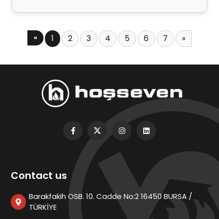
«
1
2
3
4
5
6
7
»
Contact us
Barakfakih OSB. 10. Cadde No:2 16450 BURSA /
TÜRKİYE