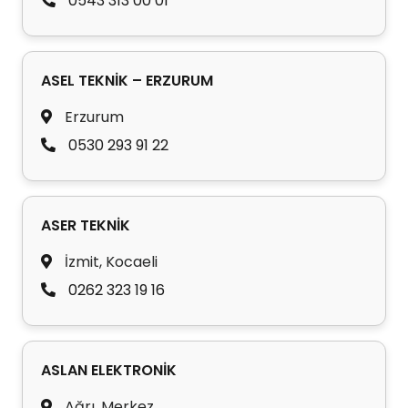
0543 313 00 01
ASEL TEKNİK – ERZURUM
Erzurum
0530 293 91 22
ASER TEKNİK
İzmit, Kocaeli
0262 323 19 16
ASLAN ELEKTRONİK
Ağrı, Merkez