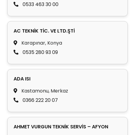
0533 463 30 00
AC TEKNİK TİC. VE LTD.ŞTİ
Karapınar, Konya
0535 280 93 09
ADA ISI
Kastamonu, Merkaz
0366 222 20 07
AHMET VURGUN TEKNİK SERVİS – AFYON