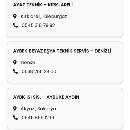
AYAZ TEKNİK – KIRKLARELİ
Kırklareli, Lüleburgaz
0545 318 79 92
AYBEK BEYAZ EŞYA TEKNİK SERVİS – DENİZLİ
Denizli
0538 255 28 00
AYBK ISI SİS. – AYBÜKE AYDIN
Akyazı, Sakarya
0545 855 12 16