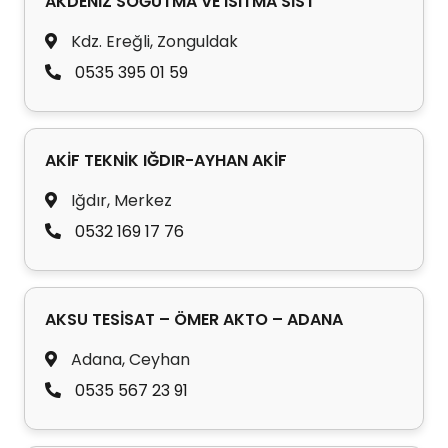
AKDENİZ SOĞUTMA VE ISITMA SİST
Kdz. Ereğli, Zonguldak
0535 395 01 59
AKİF TEKNİK IĞDIR-AYHAN AKİF
Iğdır, Merkez
0532 169 17 76
AKSU TESİSAT – ÖMER AKTO – ADANA
Adana, Ceyhan
0535 567 23 91