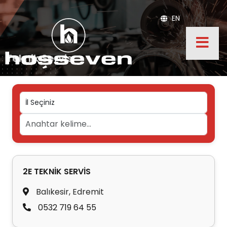
EN
Teknik Servis
2E TEKNİK SERVİS
Balıkesir, Edremit
0532 719 64 55