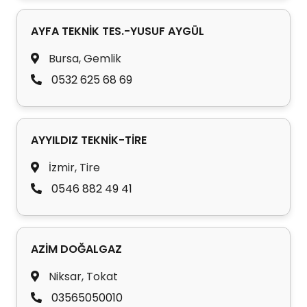
AYFA TEKNİK TES.-YUSUF AYGÜL
Bursa, Gemlik
0532 625 68 69
AYYILDIZ TEKNİK-TİRE
İzmir, Tire
0546 882 49 41
AZİM DOĞALGAZ
Niksar, Tokat
03565050010