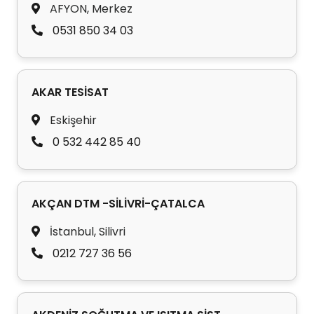
AFYON, Merkez
0531 850 34 03
AKAR TESİSAT
Eskişehir
0 532 442 85 40
AKÇAN DTM -SİLİVRİ-ÇATALCA
İstanbul, Silivri
0212 727 36 56