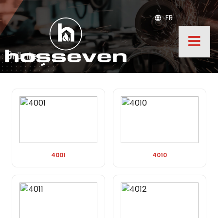
FR
Ürünler
4001
4010